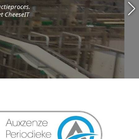
ctieproces.
et CheeseIT