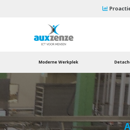
Proacti
Moderne Werkplek
Detache
A