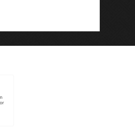
un
or