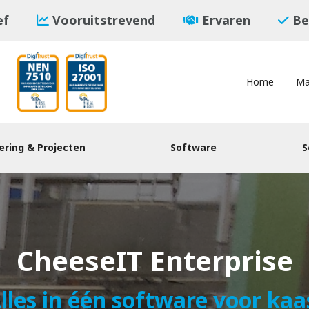
ef
Vooruitstrevend
Ervaren
Be
Home
Ma
ring & Projecten
Software
S
CheeseIT Enterprise
lles in één software voor kaa