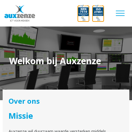
Welkom bij Auxzenze
Over ons
Missie
Auxzenze wil duurzaam waarde versterken middels